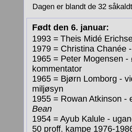
Dagen er blandt de 32 såkald
Født den 6. januar:
1993 = Theis Midé Erichse
1979 = Christina Chanée 
1965 = Peter Mogensen - ø
kommentator
1965 = Bjørn Lomborg - v
miljøsyn
1955 = Rowan Atkinson - e
Bean
1954 = Ayub Kalule - ugan
50
proff. kampe 1976-19