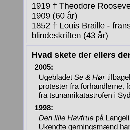
1919
†
Theodore Roosevelt
1909 (60 år)
1852
†
Louis Braille - fra
blindeskriften (43 år)
Hvad skete der ellers de
2005:
Ugebladet
Se & Hør
tilbage
protester fra forhandlerne, f
fra tsunamikatastrofen i Syd
1998:
Den lille Havfrue
på Langeli
Ukendte gerningsmænd har i