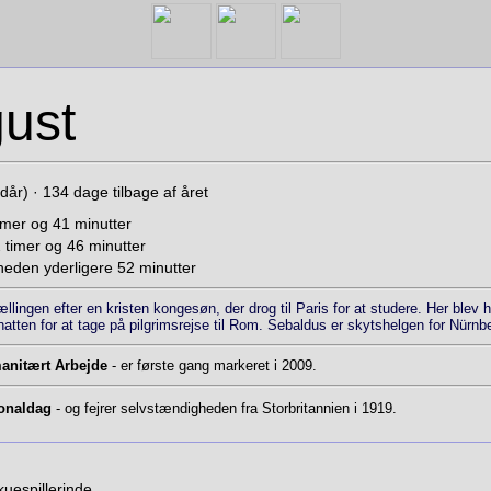
gust
dår) · 134 dage tilbage af året
imer og 41 minutter
timer og 46 minutter
eden yderligere 52 minutter
tællingen efter en kristen kongesøn, der drog til Paris for at studere. Her blev
atten for at tage på pilgrimsrejse til Rom. Sebaldus er skyts­helgen for Nürnb
anitært Arbejde
- er første gang markeret i 2009.
ionaldag
- og fejrer selvstændigheden fra Storbritannien i 1919.
kuespillerinde