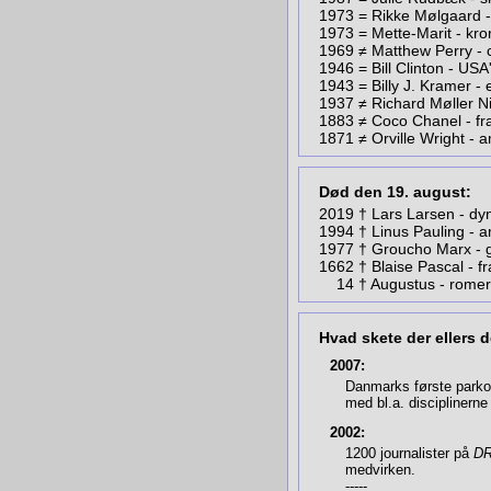
1973 =
Rikke Mølgaard 
1973 = Mette-Marit - kr
1969 ≠ Matthew Perry - 
1946 = Bill Clinton - US
1943 =
Billy J. Kramer -
1937 ≠ Richard Møller N
1883 ≠ Coco Chanel - f
1871 ≠ Orville Wright - 
Død den 19. august:
2019 † Lars Larsen - dy
1994 † Linus Pauling - 
1977 † Groucho Marx - g
1662
†
Blaise Pascal - fr
14 † Augustus - romer
Hvad skete der ellers 
2007:
Danmarks første parkour
med bl.a. disciplinern
2002:
1200 journalister på
D
medvirken.
-----