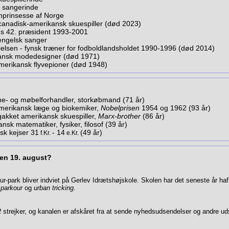
- sangerinde
onprinsesse af Norge
canadisk-amerikansk skuespiller (død 2023)
A's 42. præsident 1993-2001
 engelsk sanger
ielsen - fynsk træner for fodboldlandsholdet 1990-1996 (død 2014)
ransk modedesigner (død 1971)
amerikansk flyvepioner (død 1948)
ne- og møbelforhandler, storkøbmand (71 år)
amerikansk læge og biokemiker,
Nobelprisen
1954 og 1962 (93 år)
akket amerikansk skuespiller,
Marx-brother
(86 år)
ansk matematiker, fysiker, filosof (39 år)
sk kejser 31
- 14
(49 år)
f.Kr.
e.Kr.
den 19. august?
-park bliver indviet på Gerlev Idrætshøjskole. Skolen har det sene­ste år haft
e
parkour
og
urban tricking
.
R
strejker, og kanalen er afskåret fra at sende nyhedsudsendelser og andre ud­s