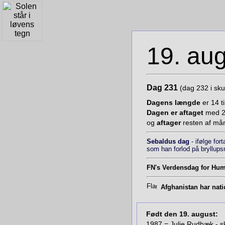
19. au
Dag 231
(dag 232 i sku
Dagens længde
er 14 t
Dagen er aftaget
med 2 
og
aftager
resten af mån
Sebaldus dag
- ifølge for
som han forlod på bryllupsn
FN's Verdensdag for Hum
Afghanistan har nat
Født den 19. august:
1987 = Julie Rudbæk - s