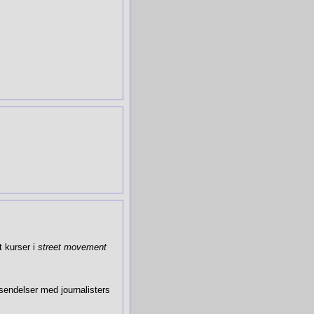
 kur­ser i
street movement
en­del­ser med journalisters