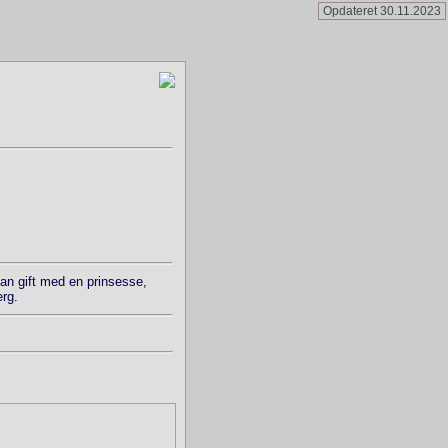
Opdateret 30.11.2023
 han gift med en prinsesse,
erg.