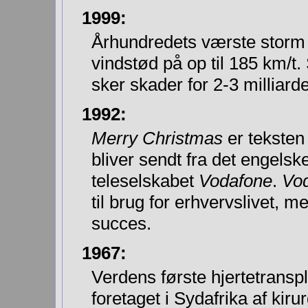
1999:
Århundredets værste storm 
vindstød på op til 185 km/t
sker skader for 2-3 milliard
1992:
Merry Christmas
er teksten
bliver sendt fra det engelsk
teleselskabet
Vodafone
.
Vo
til brug for erhvervslivet, 
succes.
1967:
Verdens første hjertetransp
foretaget i Sydafrika af kir