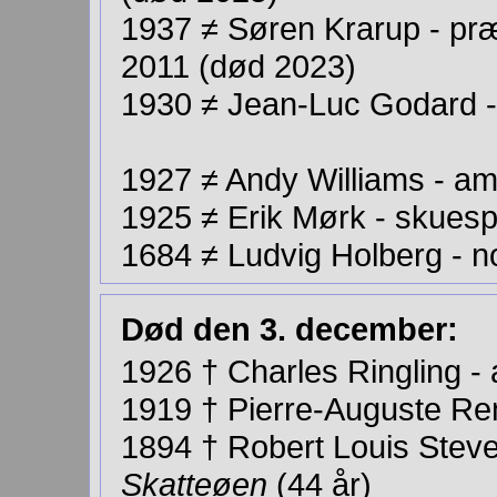
1937 ≠ Søren Krarup - pr
2011 (død 2023)
1930 ≠ Jean-Luc Godard - 
1927 ≠ Andy Williams - a
1925 ≠ Erik Mørk - skuesp
1684 ≠ Ludvig Holberg - n
Død den 3. december:
1926
†
Charles Ringling -
1919 † Pierre-Auguste Ren
1894
†
Robert Louis Stevens
Skatteøen
(44 år)