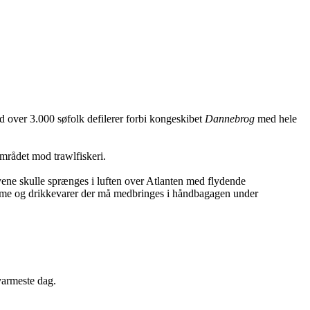
over 3.000 søfolk defilerer forbi kongeskibet
Dannebrog
med hele
mrådet mod trawlfiskeri.
lyene skulle sprænges i luften over Atlanten med flydende
reme og drikkevarer der må medbringes i håndbagagen under
varmeste dag.