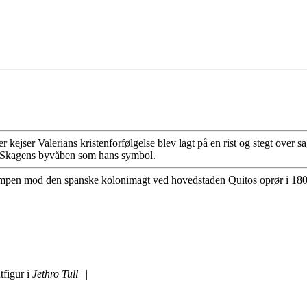
r kejser Valerians kristen­for­føl­gelse blev lagt på en rist og stegt over
r i Skagens byvåben som hans symbol.
kampen mod den spanske kolonimagt ved hovedstaden Quitos oprør i 180
tfigur i
Jethro Tull
| |