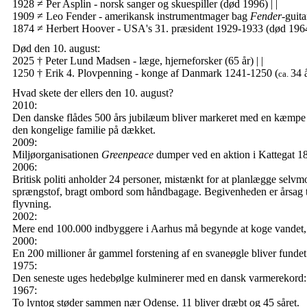
1928 ≠ Per Asplin - norsk sanger og skuespiller (død 1996)
| |
1909 ≠ Leo Fender - amerikansk instrumentmager bag
Fender
-guit
1874 ≠ Herbert Hoover - USA's 31. præsident 1929-1933 (død 19
Død den 10. august:
2025 † Peter Lund Madsen - læge, hjerneforsker (65 år)
| |
1250
†
Erik 4. Plovpenning - konge af Danmark 1241-1250 (
34 
ca.
Hvad skete der ellers den 10. august?
2010:
Den danske flådes 500 års jubilæum bliver markeret med en kæmpe 
den kongelige fa­mi­lie på dækket.
2009:
Miljøorganisationen
Greenpeace
dumper ved en aktion i Kattegat 1
2006:
Britisk politi anholder 24 personer, mistænkt for at planlægge selvm
sprængstof, bragt ombord som håndbagage. Begivenheden er årsag ti
flyvning.
2002:
Mere end 100.000 indbyggere i Aarhus må begynde at koge vandet, fo
2000:
En 200 millioner år gammel forstening af en svaneøgle bliver funde
1975:
Den seneste uges hedebølge kulminerer med en dansk varmerekord: I 
1967:
To lyntog støder sammen nær Odense. 11 bliver dræbt og 45 såret.