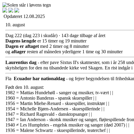
Opdateret 12.08.2025
10. august
Dag 222
(dag 223 i skudår) · 143 dage tilbage af året
Dagens længde
er 15 timer og 19 minutter
Dagen er aftaget
med 2 timer og 8 minutter
og
aftager
resten af måneden yderligere 1 time og 30 minutter
Laurentius dag
- efter pave Sixtus II's skatmester, som i år 258 unde
skyts­helgen for den nu tilsandede kirke ved Skagen. En rist indgå
Ecuador har nationaldag
- og fejrer begyndelsen til friheds
Født den 10. august:
1982 = Mattias Hundebøll - sanger og musiker, tv-vært
| |
1960 = Antonio Banderas - spansk skuespiller
| |
1956 =
Martin Miehe-Renard - skuespiller, instruktør
| |
1954 = Michelle Bjørn-Andersen - skuespillerinde
| |
1947 = Richard Ragnvald - dansktopsanger
| |
1947 = Ian Anderson - skotsk musiker og sanger, fløjtespillende fron
1940 ≠ Les Humphries - engelsk musiker og sanger (død 2007)
| |
1936 =
Malene Schwartz - skuespillerinde, teaterchef
| |