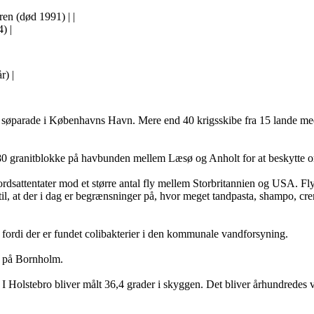
aren (død 1991)
| |
64)
|
år)
|
søparade i Københavns Havn. Mere end 40 krigsskibe fra 15 lande med 
80 granitblokke på havbunden mellem Læsø og Anholt for at beskytte o
ordsattentater mod et større antal fly mellem Storbritannien og USA. F
l, at der i dag er begrænsninger på, hvor meget tandpasta, shampo, c
rdi der er fundet colibakterier i den kom­mu­nale vandforsyning.
t på Bornholm.
Holstebro bliver målt 36,4 grader i skyg­gen. Det bliver århundredes 